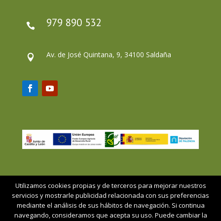
979 890 532

Av. de José Quintana, 9, 34100 Saldaña

Utilizamos cookies propias y de terceros para mejorar nuestros
servicios y mostrarle publicidad relacionada con sus preferencias
Asociación
Leader
Comarca
GAL
mediante el análisis de sus hábitos de navegación. Si continua
Recursos
Archivo
Blog
Contacto
navegando, consideramos que acepta su uso. Puede cambiar la