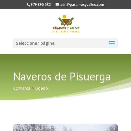
979 890 532
adri@paramosyvalles.com
Seleccionar página
Naveros de Pisuerga
Comarca
>
Boedo