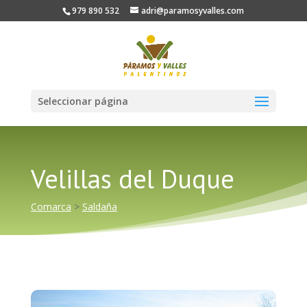
979 890 532
adri@paramosyvalles.com
Seleccionar página
Velillas del Duque
Comarca
>
Saldaña