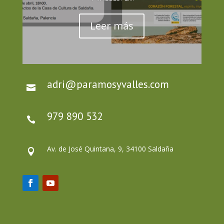
Leer más
adri@paramosyvalles.com

979 890 532

Av. de José Quintana, 9, 34100 Saldaña
